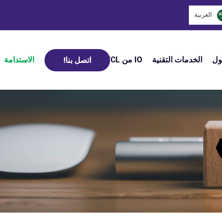
العربية‏
ول
الخدمات التقنية
IO من HFCL
إدارة الأسطول
الاستدامة
اتصل بنا!