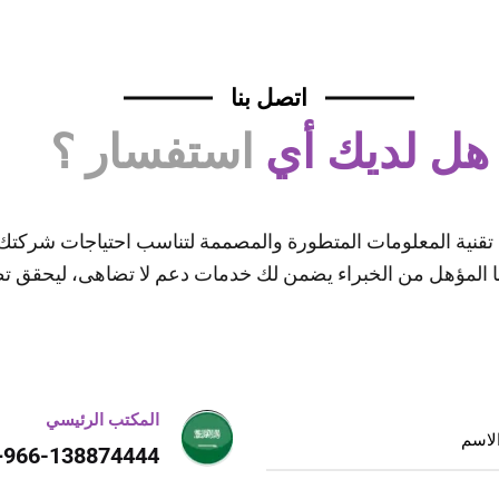
اتصل بنا
هل لديك أي
استفسار ؟
ريكك الموثوق لحلول تقنية المعلومات المتطورة والمصممة لتناسب احتياج
يقنا المؤهل من الخبراء يضمن لك خدمات دعم لا تضاهى، ليحقق ت
المكتب الرئيسي
966-138874444+/ 966-532072333+