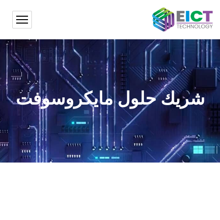
شريك حلول مايكروسوفت