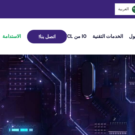
العربية‏
ول
الخدمات التقنية
IO من HFCL
إدارة الأسطول
الاستدامة
اتصل بنا!