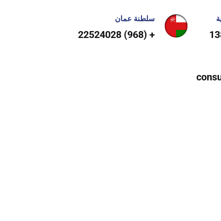
ة
سلطنة عمان
+ (968) 22524028
consu