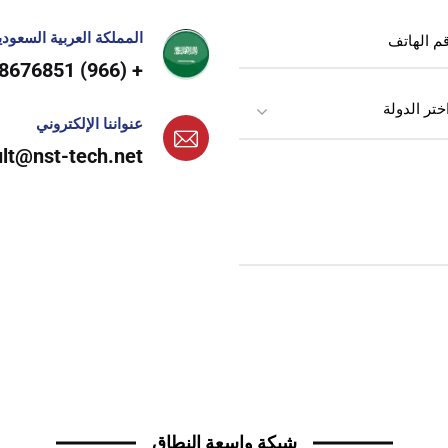
المملكة العربية السعودي
+ (966) 138676851
عنواننا الإلكتروني
lt@nst-tech.net
شبكة واسعة النطاق